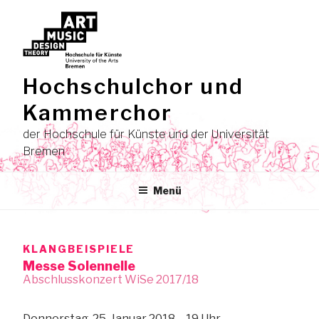
Zum
Inhalt
springen
Hochschulchor und
Kammerchor
der Hochschule für Künste und der Universität
Bremen
Menü
KLANGBEISPIELE
Messe Solennelle
Abschlusskonzert WiSe 2017/18
Donnerstag, 25. Januar 2018 – 19 Uhr