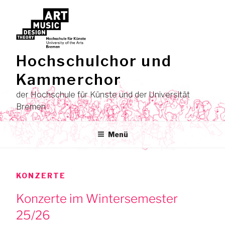
Zum
Inhalt
springen
Hochschulchor und
Kammerchor
der Hochschule für Künste und der Universität
Bremen
Menü
KONZERTE
Konzerte im Wintersemester
25/26